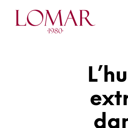
L’hu
ext
dan