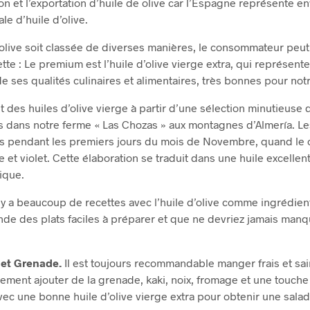
on et l’exportation d’huile de olive car l’Espagne représente e
e d’huile d’olive.
’olive soit classée de diverses manières, le consommateur peut
ette : Le premium est l’huile d’olive vierge extra, qui représente
de ses qualités culinaires et alimentaires, très bonnes pour not
 des huiles d’olive vierge à partir d’une sélection minutieuse 
es dans notre ferme « Las Chozas » aux montagnes d’Almería. Le
ies pendant les premiers jours du mois de Novembre, quand le o
e et violet. Cette élaboration se traduit dans une huile excelle
ique.
y a beaucoup de recettes avec l’huile d’olive comme ingrédient
e des plats faciles à préparer et que ne devriez jamais manq
 et Grenade.
Il est toujours recommandable manger frais et sai
eulement ajouter de la grenade, kaki, noix, fromage et une touche
c une bonne huile d’olive vierge extra pour obtenir une salade