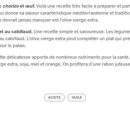
ec
chorizo
et œuf.
Voilà une recette très facile à préparer et par
lui donne sa saveur caractéristique méditerranéenne et traditio
e devrait jamais manquer est l’olive vierge extra.
et au cabillaud.
Une recette simple et savoureuse. Les légum
au cabillaud. L’olive vierge extra peut compléter un plat qui pr
pour le palais.
tte délicatesse apporte de nombreux nutriments pour la santé.
ge extra, soja, miel et orange. On profitera d’une ration juteus
ACEITE
HUILE