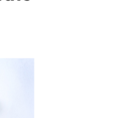
I
E
R
E
S
T
V
I
D
E
.