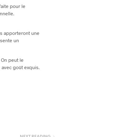
faite pour le
nnelle.
es apporteront une
ésente un
 On peut le
e avec goût exquis.
NEXT READING