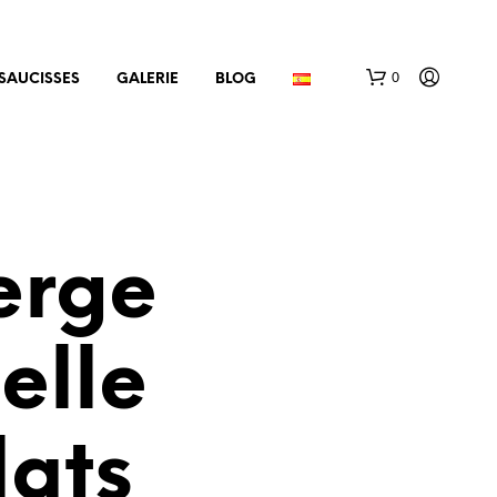
0
SAUCISSES
GALERIE
BLOG
ierge
V
elle
O
T
R
E
lats
P
A
N