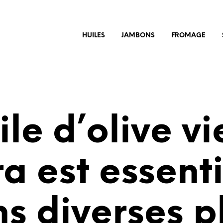
HUILES
JAMBONS
FROMAGE
ile d’olive v
ra est essenti
s diverses p