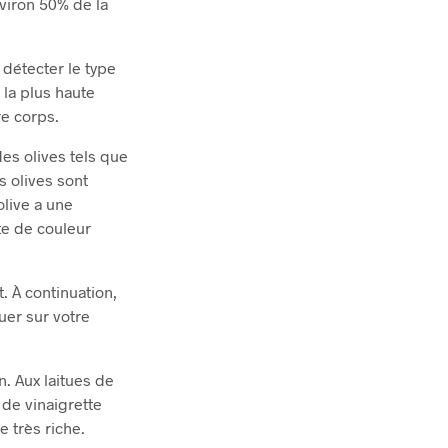
nviron 50% de la
 détecter le type
 la plus haute
re corps.
des olives tels que
s olives sont
live a une
nte de couleur
. À continuation,
uer sur votre
n. Aux laitues de
 de vinaigrette
 très riche.