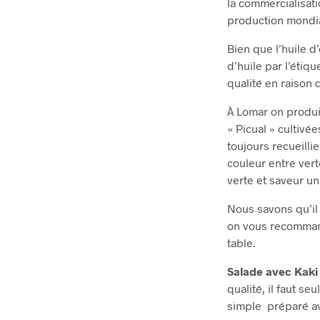
la commercialisati
production mondial
Bien que l’huile d
d’huile par l’étiqu
qualité en raison 
À Lomar on produit
« Picual » cultivé
toujours recueill
couleur entre vert
verte et saveur un
Nous savons qu’il 
on vous recommand
table.
Salade avec Kaki
qualité, il faut s
simple préparé ave