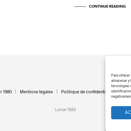
CONTINUE READING
Para ofrecer
almacenar y/
tecnologías 
r 1980
Mentions légales
Politique de confidentialité
Util
identificacio
negativamente
Lomar 1980
AC