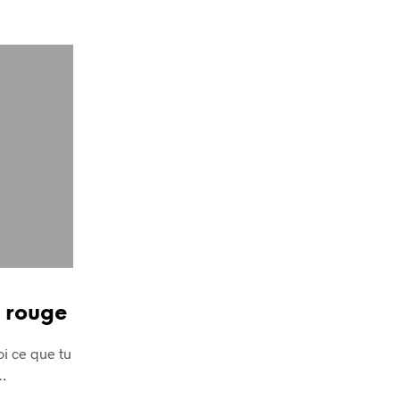
I
E
R
E
S
T
V
I
D
E
.
n rouge
oi ce que tu
.…