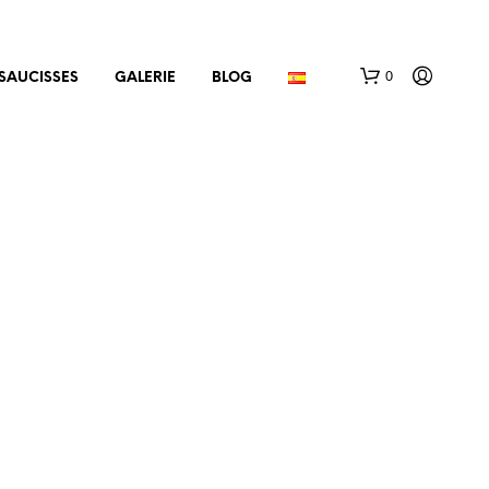
0
SAUCISSES
GALERIE
BLOG
V
O
T
R
E
P
A
N