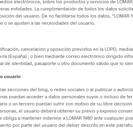
edios electrónicos, sobre los productos y servicios de LOMAR q
rceras entidades. La cumplimentación de todos los datos solicita
sición del usuario. De no facilitarse todos los datos, “LOMAR 1
e o se ajusten a las necesidades del usuario.
ificación, cancelación y oposición previstos en la LOPD, medi
mería (España) ; o bien mediante correo electrónico dirigido i
 de identidad, pasaporte u otro documento válido que lo iden
o usuario
las secciones del blog, o redes sociales o al publicar o autoriz
sonas puedan acceder a datos personales suyos o incluso de te
rio o un tercero puedan sufrir con motivo de su libre decisión 
 personas, el usuario deberá obtener su previo y expreso cons
o se obliga a mantener indemne a LOMAR 1980 ante cualquier pos
ento por parte del usuario del deber descrito en este párrafo.