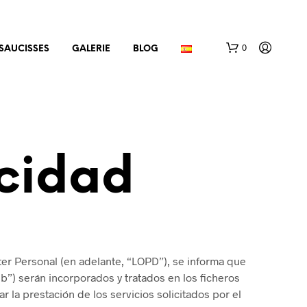
0
SAUCISSES
GALERIE
BLOG
acidad
V
O
T
R
er Personal (en adelante, “LOPD”), se informa que
E
eb”) serán incorporados y tratados en los ficheros
P
A
r la prestación de los servicios solicitados por el
N