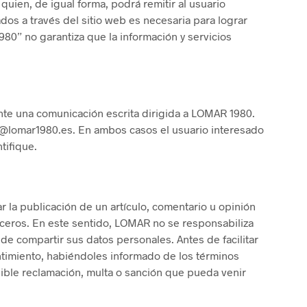
uien, de igual forma, podrá remitir al usuario
I
dos a través del sitio web es necesaria para lograr
E
980” no garantiza que la información y servicios
R
E
S
T
V
I
ante una comunicación escrita dirigida a LOMAR 1980.
D
E
nfo@lomar1980.es. En ambos casos el usuario interesado
.
tifique.
ar la publicación de un artículo, comentario u opinión
rceros. En este sentido, LOMAR no se responsabiliza
de compartir sus datos personales. Antes de facilitar
entimiento, habiéndoles informado de los términos
ible reclamación, multa o sanción que pueda venir